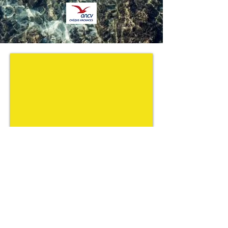
Détendez vous au calme de nos
criques & partez pour une balade