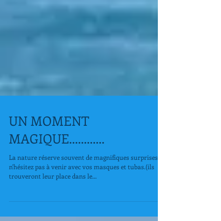
UN MOMENT
MAGIQUE............
La nature réserve souvent de magnifiques surprises!
n'hésitez pas à venir avec vos masques et tubas.(ils
trouveront leur place dans le...